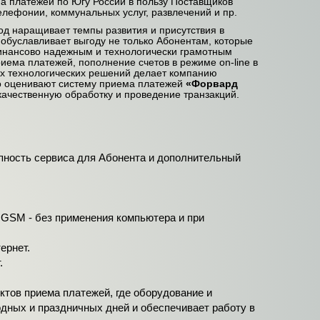
а платежей по Югу России в пользу Поставщиков
елефонии, коммунальных услуг, развлечений и пр.
год наращивает темпы развития и присутствия в
 обуславливает выгоду не только Абонентам, которые
 финансово надежным и технологически грамотным
иема платежей, пополнение счетов в режиме on-line в
х технологических решений делает компанию
о оценивают систему приема платежей
«Форвард
качественную обработку и проведение транзакций.
пность сервиса для Абонента и дополнительный
 GSM - без применения компьютера и при
ернет.
.
тов приема платежей, где оборудование и
дных и праздничных дней и обеспечивает работу в