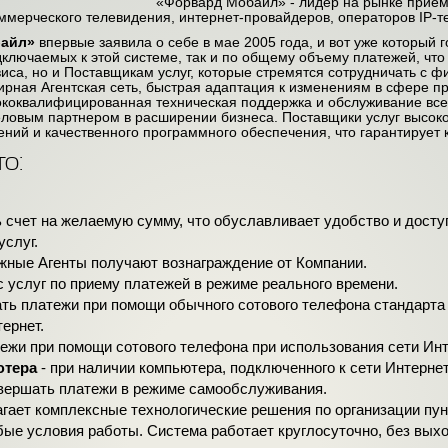
«Форвард Мобайл» - лидер на рынке прием
ммерческого телевидения, интернет-провайдеров, операторов IP-т
айл»
впервые заявила о себе в мае 2005 года, и вот уже который 
дключаемых к этой системе, так и по общему объему платежей, что
виса, но и Поставщикам услуг, которые стремятся сотрудничать с
рная Агентская сеть, быстрая адаптация к изменениям в сфере пр
ококвалифицированная техническая поддержка и обслуживание все
ловым партнером в расширении бизнеса. Поставщики услуг высок
ний и качественного программного обеспечения, что гарантирует 
о:
 счет на желаемую сумму, что обуславливает удобство и досту
слуг.
жные Агенты получают вознаграждение от Компании.
 услуг по приему платежей в режиме реального времени.
ать платежи при помощи обычного сотового телефона стандарта
ернет.
ежи при помощи сотового телефона при использования сети Инт
ютера
- при наличии компьютера, подключенного к сети Интернет
вершать платежи в режиме самообслуживания.
ает комплексные технологические решения по организации пунк
ые условия работы. Система работает круглосуточно, без выхо