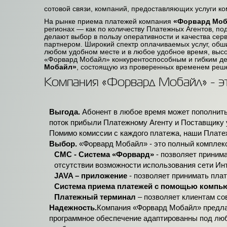
сотовой связи, компаний, предоставляющих услуги ко
На рынке приема платежей компания
«Форвард Моб
регионах — как по количеству Платежных Агентов, по
делают выбор в пользу оперативности и качества сер
партнером. Широкий спектр оплачиваемых услуг, обши
любом удобном месте и в любое удобное время, выс
«Форвард Мобайл» конкурентоспособным и гибким де
Мобайл»
, состоящую из проверенных временем реше
Компания «Форвард Мобайл» - эт
Выгода.
Абонент в любое время может пополнить
поток прибыли Платежному Агенту и Поставщику у
Помимо комиссии с каждого платежа, наши Плате
Выбор.
«Форвард Мобайл» - это полный комплекс
СМС - Система «Форвард»
- позволяет приним
отсутствии возможности использования сети Инт
JAVA – приложение
- позволяет принимать плат
Система приема платежей с помощью компь
Платежный терминал
– позволяет клиентам со
Надежность.
Компания «Форвард Мобайл» предлаг
программное обеспечение адаптированны под люб