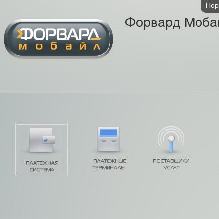
Пер
Форвард Моба