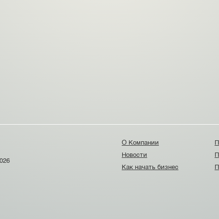
О Компании
П
Новости
П
026
Как начать бизнес
П