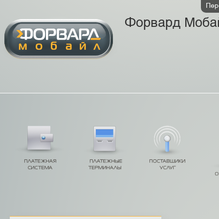
Пер
Форвард Моба