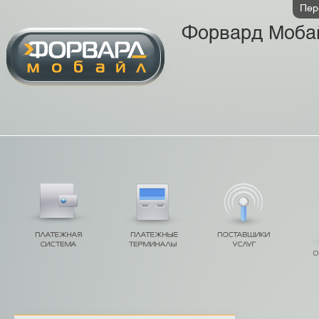
Пер
Форвард Моба