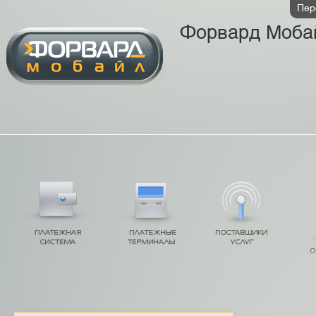
Пер
Форвард Моба