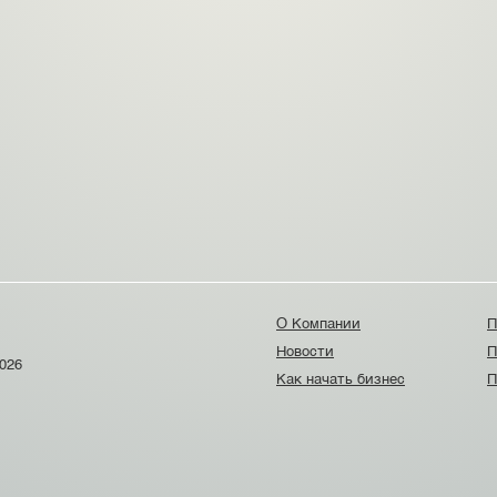
О Компании
П
Новости
П
026
Как начать бизнес
П