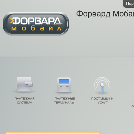
Пер
Форвард Моба