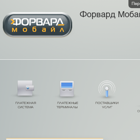
Пер
Форвард Моба