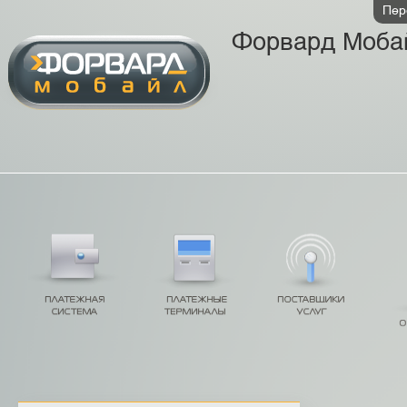
Пер
Форвард Моба