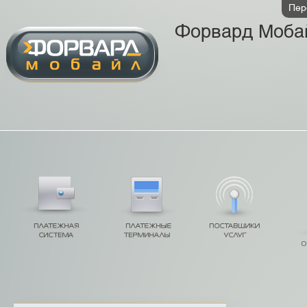
Пер
Форвард Моба