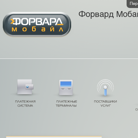
Пер
Форвард Моба